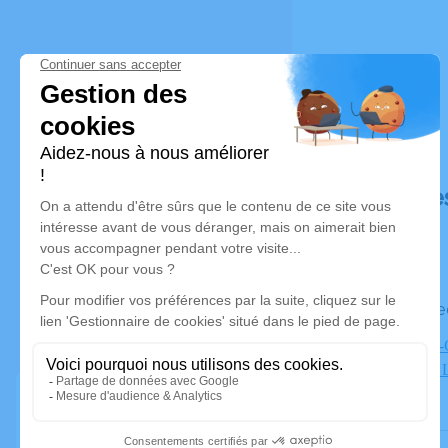
Déroulé de
Le mercre
Eglise Saint
Germain en 