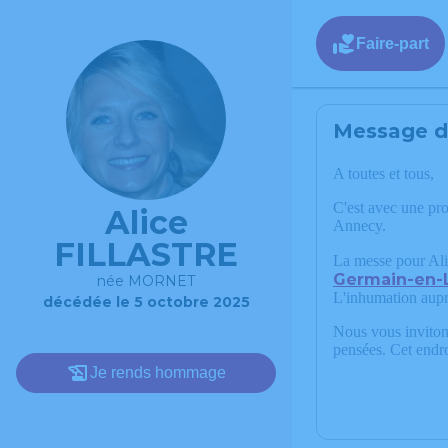
Faire-part
Message de
A toutes et tous,
C'est avec une p
Alice
Annecy.
FILLASTRE
La messe pour Ali
Germain-en-
née MORNET
L'inhumation aupr
décédée le 5 octobre 2025
Nous vous invitons
pensées. Cet endro
Je rends hommage