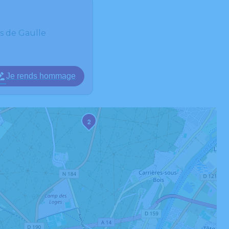
es de Gaulle
Je rends hommage
2