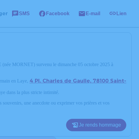
ger
SMS
Facebook
E-mail
Lien
TRE (née MORNET) survenu le dimanche 05 octobre 2025 à
4 Pl. Charles de Gaulle, 78100 Saint-
ermain en Laye,
dans la plus stricte intimité.
os souvenirs, une anecdote ou exprimer vos prières et vos
Je rends hommage