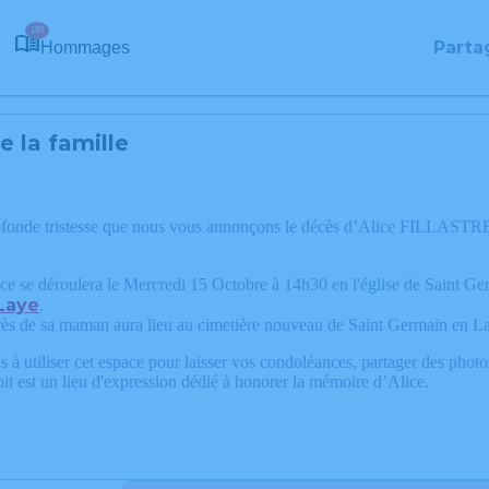
193
Parta
Hommages
 la famille
rofonde tristesse que nous vous annonçons le décès d’Alice FILLAS
ce se déroulera le Mercredi 15 Octobre à 14h30 en l'église de Saint G
Laye
.
ès de sa maman aura lieu au cimetière nouveau de Saint Germain en Laye 
 à utiliser cet espace pour laisser vos condoléances, partager des phot
it est un lieu d'expression dédié à honorer la mémoire d’Alice.