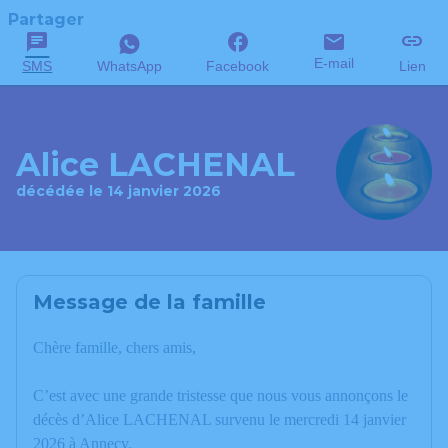
Partager
E-mail
SMS
WhatsApp
Facebook
Lien
Alice LACHENAL
décédée le 14 janvier 2026
Message de la famille
Chère famille, chers amis,
C’est avec une grande tristesse que nous vous annonçons le
décès d’Alice LACHENAL survenu le mercredi 14 janvier
2026 à Annecy.