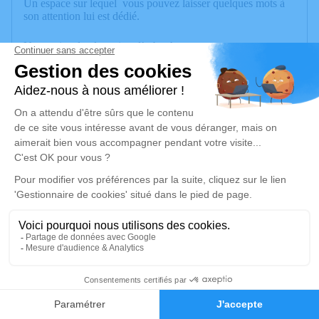
Un espace sur lequel vous pouvez laisser quelques mots à
son attention lui est dédié.
Un service de plantation d’arbre hommage est
disponible ici
.
Je rends hommage
Cérémonie
mardi 07 mai 2024 à 14h00
Crématorium des Iles Route du Cimetère
des Iles
74000 Annecy
Je rends hommage
3
Déroulé des obsèques
Faire-part
Hommages