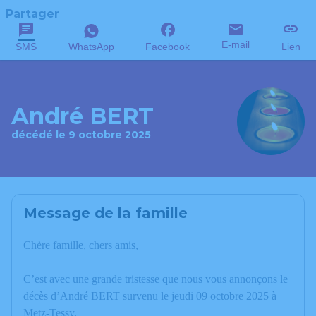
Partager
E-mail
SMS
WhatsApp
Facebook
Lien
André BERT
décédé le 9 octobre 2025
Message de la famille
Chère famille, chers amis,
C’est avec une grande tristesse que nous vous annonçons le
décès d’André BERT survenu le jeudi 09 octobre 2025 à
Metz-Tessy.