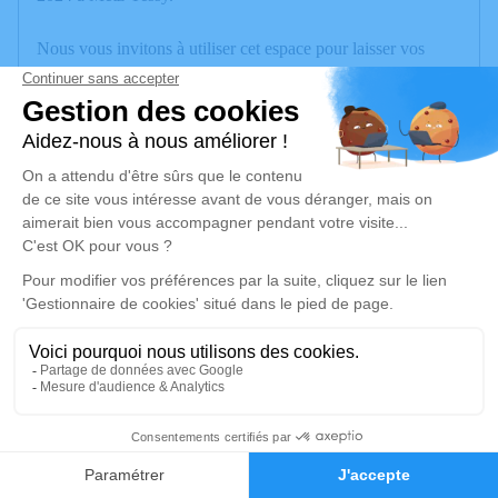
Nous vous invitons à utiliser cet espace pour laisser vos
condoléances, partager des photos souvenirs, une anecdote
ou exprimer vos pensées à travers des poèmes ou des textes.
Cet endroit est un lieu d'expression dédié à honorer la
mémoire d’Angèle BARBIN.
Je rends hommage
Cérémonie
vendredi 13 décembre 2024 à 10h00
Eglise Saint-Laurent
74940 Annecy le Vieux
1
Je rends hommage
Faire-part
Hommages
Déroulé des obsèques