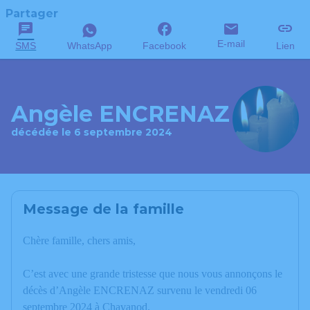
Partager
E-mail
SMS
WhatsApp
Facebook
Lien
Angèle ENCRENAZ
décédée le 6 septembre 2024
Message de la famille
Chère famille, chers amis,
C’est avec une grande tristesse que nous vous annonçons le
décès d’Angèle ENCRENAZ survenu le vendredi 06
septembre 2024 à Chavanod.