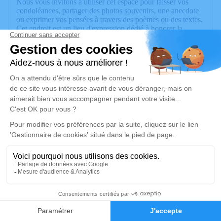
Nous vous invitons à utiliser cet espace pour laisser vos
condoléances, partager des photos souvenirs, une anecdote
ou exprimer vos pensées à travers des poèmes ou des textes.
Cet endroit est un lieu d'expression dédié à honorer la
mémoire d’Anne-Marie GUIGNIER.
Un service de plantation d’arbre hommage est
disponible ici
.
Je rends hommage
Cérémonie
mardi 21 avril 2026 à 15h00
Crématorium 1 Rue du cimetière des îles
74000 Annecy
30
Je rends hommage
Faire-part
Hommages