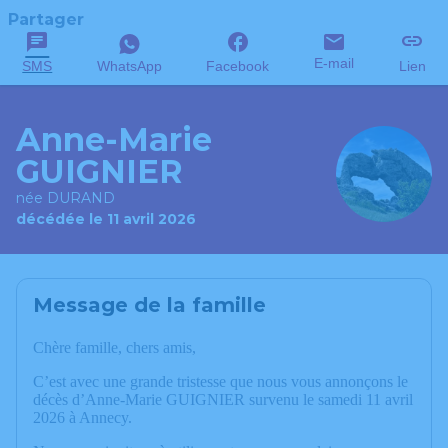
Partager
E-mail
SMS
WhatsApp
Facebook
Lien
Anne-Marie
GUIGNIER
née DURAND
décédée le 11 avril 2026
Message de la famille
Chère famille, chers amis,
C’est avec une grande tristesse que nous vous annonçons le
décès d’Anne-Marie GUIGNIER survenu le samedi 11 avril
2026 à Annecy.