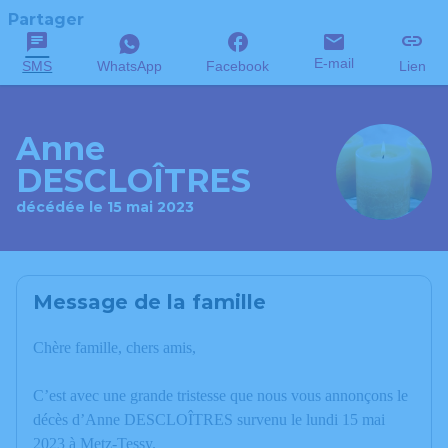
Partager
E-mail
SMS
WhatsApp
Facebook
Lien
Anne
DESCLOÎTRES
décédée le 15 mai 2023
Message de la famille
Chère famille, chers amis,
C’est avec une grande tristesse que nous vous annonçons le
décès d’Anne DESCLOÎTRES survenu le lundi 15 mai
2023 à Metz-Tessy.