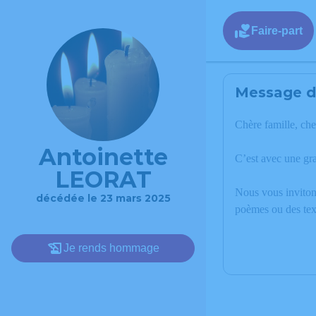
Faire-part
Message de
Chère famille, che
Antoinette
C’est avec une gr
LEORAT
Nous vous invitons
décédée le 23 mars 2025
poèmes ou des tex
Je rends hommage