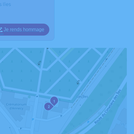
 Iles
Je rends hommage
1
2