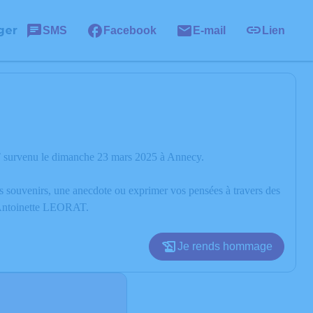
ger
SMS
Facebook
E-mail
Lien
T survenu le dimanche 23 mars 2025 à Annecy.
os souvenirs, une anecdote ou exprimer vos pensées à travers des
d’Antoinette LEORAT.
Je rends hommage