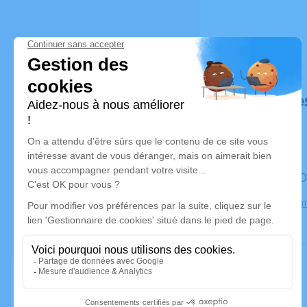
Déroulé de
Le mardi 
Crématorium 