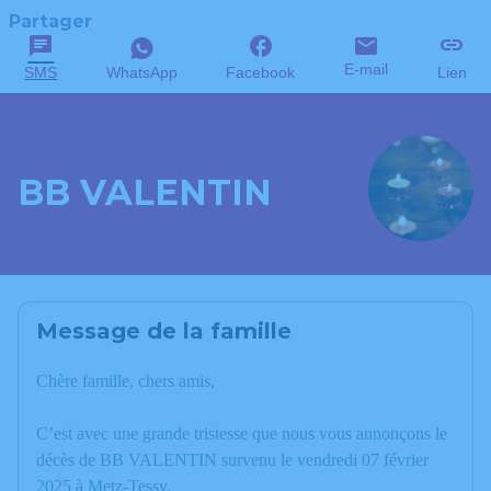
Partager
E-mail
SMS
WhatsApp
Facebook
Lien
BB VALENTIN
Message de la famille
Chère famille, chers amis,
C’est avec une grande tristesse que nous vous annonçons le
décès de BB VALENTIN survenu le vendredi 07 février
2025 à Metz-Tessy.