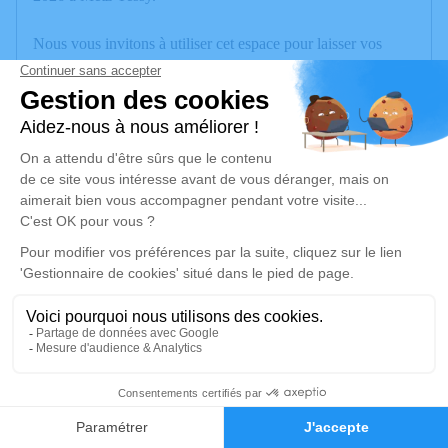
Nous vous invitons à utiliser cet espace pour laisser vos
condoléances, partager des photos souvenirs, une anecdote
ou exprimer vos pensées à travers des poèmes ou des textes.
Cet endroit est un lieu d'expression dédié à honorer la
mémoire de Benoît CALVIERA.
Un service de plantation d’arbre hommage est
disponible ici
.
Je rends hommage
Cérémonie
jeudi 09 juillet 2026 à 14h30
Eglise Saint-Nicolas 251 Rte de l'Église
1
74410 Saint Jorioz
Faire-part
Hommages