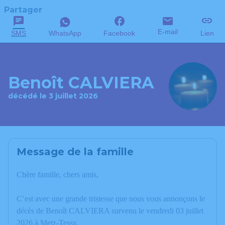
Partager
E-mail
SMS
WhatsApp
Facebook
Lien
Benoît CALVIERA
décédé le 3 juillet 2026
Message de la famille
Chère famille, chers amis,
C’est avec une grande tristesse que nous vous annonçons le
décès de Benoît CALVIERA survenu le vendredi 03 juillet
2026 à Metz-Tessy.