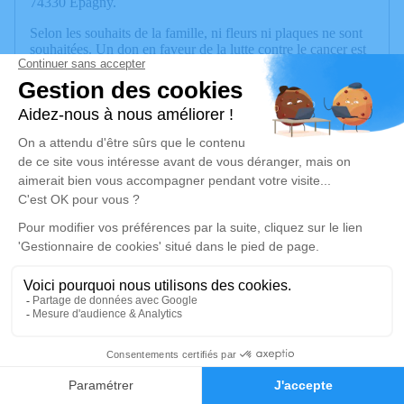
74330 Epagny.
Selon les souhaits de la famille, ni fleurs ni plaques ne sont
souhaitées. Un don en faveur de la lutte contre le cancer est
préféré ; une urne sera mise à votre disposition à cet effet
lors de la cérémonie.
Nous vous invitons à utiliser cet espace pour laisser vos
condoléances, partager des photos souvenirs, une anecdote
ou exprimer vos pensées à travers des poèmes ou des textes.
Cet endroit est un lieu d'expression dédié à honorer la
mémoire de Bernard LAVOREL.
Je rends hommage
Cérémonie
lundi 27 avril 2026 à 14h30
Eglise Epagny
74330 Epagny
63
Faire-part
Hommages
Je rends hommage