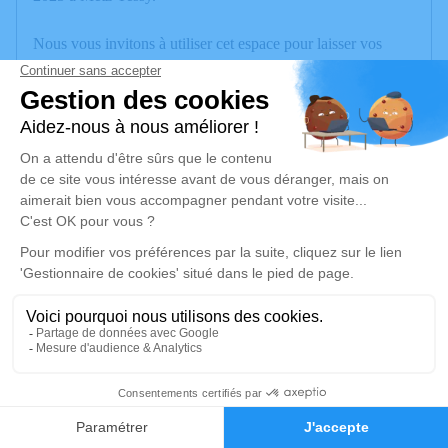
Nous vous invitons à utiliser cet espace pour laisser vos
condoléances, partager des photos souvenirs, une anecdote
ou exprimer vos pensées à travers des poèmes ou des textes.
Cet endroit est un lieu d'expression dédié à honorer la
mémoire de Bernard NIQUILLE.
Je rends hommage
Déroulé des obsèques
Les informations sur la cérémonie seront bientôt
disponibles.
Activez une alerte si vous souhaitez être prévenu dès que
ces informations seront disponibles.
9
Recevoir une alerte par e-mail*
Faire-part
Hommages