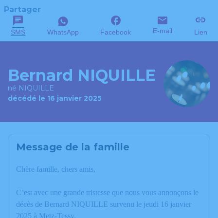
Partager
E-mail
SMS
WhatsApp
Facebook
Lien
Bernard NIQUILLE
né NIQUILLE
décédé le 16 janvier 2025
Message de la famille
Chère famille, chers amis,
C’est avec une grande tristesse que nous vous annonçons le
décès de Bernard NIQUILLE survenu le jeudi 16 janvier
2025 à Metz-Tessy.