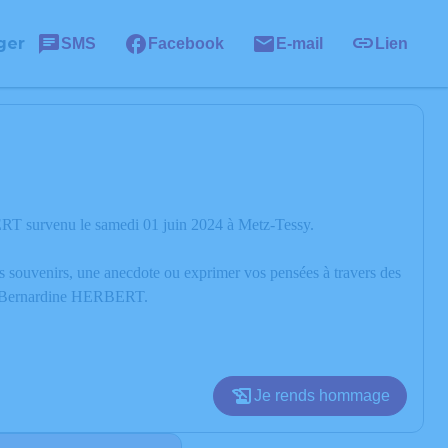
ger
SMS
Facebook
E-mail
Lien
RT survenu le samedi 01 juin 2024 à Metz-Tessy.
os souvenirs, une anecdote ou exprimer vos pensées à travers des
 de Bernardine HERBERT.
Je rends hommage