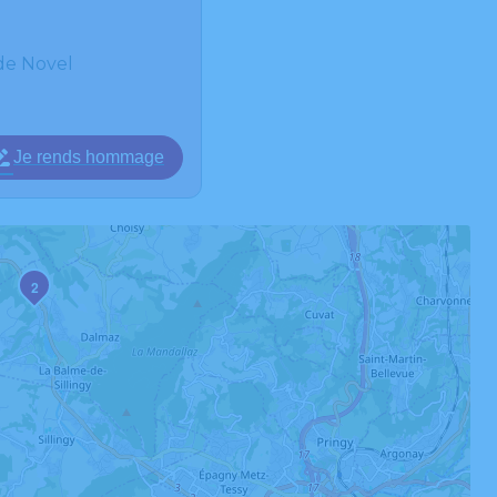
de Novel
Je rends hommage
2