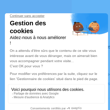
Déroulé de
Le mercre
Eglise St Lo