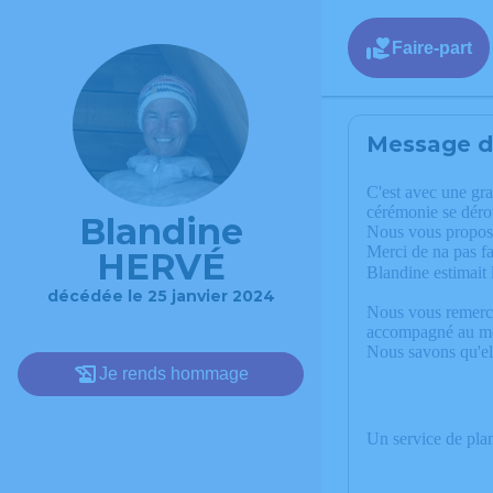
Faire-part
Message de
C'est avec une gr
cérémonie se déro
Blandine
Nous vous proposer
Merci de na pas fa
HERVÉ
Blandine estimait 
décédée le 25 janvier 2024
Nous vous remerci
accompagné au mom
Nous savons qu'el
Je rends hommage
Un service de pla