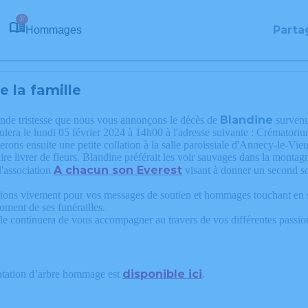
37
Parta
Hommages
 la famille
Blandine
ande tristesse que nous vous annonçons le décès de
surven
ulera le lundi 05 février 2024 à 14h00 à l'adresse suivante : Crémator
ons ensuite une petite collation à la salle paroissiale d'Annecy-le-Vie
ire livrer de fleurs. Blandine préférait les voir sauvages dans la montag
A chacun son Everest
l'association
visant à donner un second so
ons vivement pour vos messages de soutien et hommages touchant en s
ent de ses funérailles.
le continuera de vous accompagner au travers de vos différentes passio
disponible ici
ntation d’arbre hommage est
.