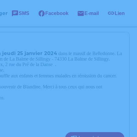
ger
SMS
Facebook
E-mail
Lien
jeudi 25 janvier 2024
u
dans le massif de Belledonne. La
ium de La Balme de Sillingy - 74330 La Balme de Sillingy.
ux, 2 rue du Pré de la Danse .
ne.
uffle aux enfants et femmes malades en rémission du cancer.
ouvenir de Blandine. Merci à tous ceux qui nous ont
ns.