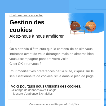
Déroulé de
Le lundi 
Crématorium 
74330 La Bal