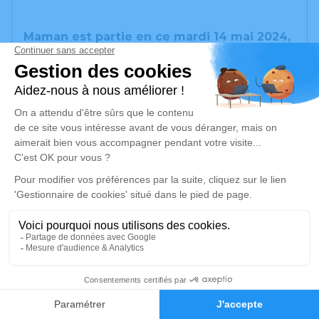
Maman est partie en ce mardi 14 mai 2024,
doucement et sans souffrir. Depuis
quelques jours, elle s’affaiblissait. Elle s’est
éteinte comme une petite bougie.
La messe de sépulture
aura lieu ce
samedi 18 mai 2024
à 10 h 30
en l’église de Veyrier-du-Lac
suivie de l’inhumation au cimetière de
Menthon-Saint-Bernard
22
- fleurs blanches -
Faire-part
Hommages