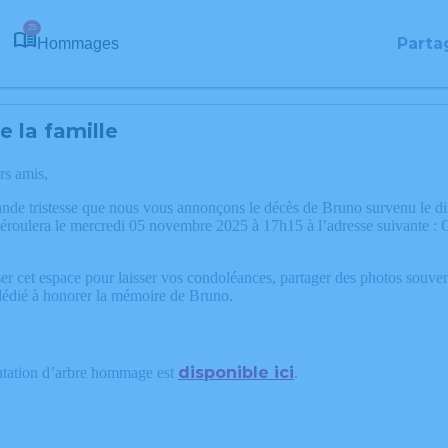
25
Parta
Hommages
 la famille
rs amis,
ande tristesse que nous vous annonçons le décès de Bruno survenu le
déroulera le mercredi 05 novembre 2025 à 17h15 à l’adresse suivant
.
er cet espace pour laisser vos condoléances, partager des photos souve
 dédié à honorer la mémoire de Bruno.
disponible ici
ntation d’arbre hommage est
.