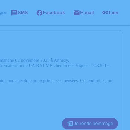
ger
SMS
Facebook
E-mail
Lien
 dimanche 02 novembre 2025 à Annecy.
e : Crématorium de LA BALME chemin des Vignes - 74330 La
nirs, une anecdote ou exprimer vos pensées. Cet endroit est un
Je rends hommage