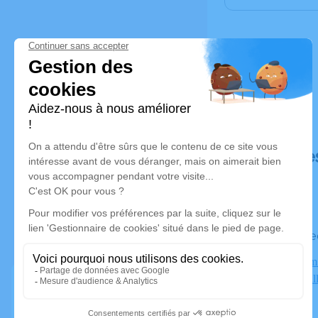
Déroulé de
Le mercr
Crématorium
Balme de Sil