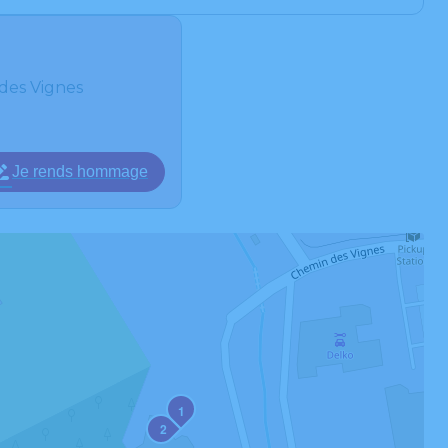
des Vignes
Je rends hommage
1
2