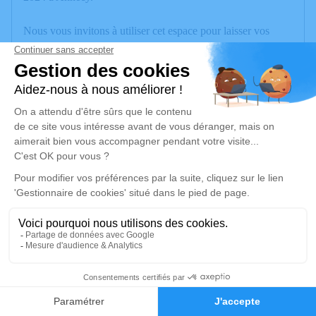
Nous vous invitons à utiliser cet espace pour laisser vos
condoléances, partager des photos souvenirs, une anecdote
ou exprimer vos pensées à travers des poèmes ou des textes.
Cet endroit est un lieu d'expression dédié à honorer la
mémoire de Catherine DE ROS.
Je rends hommage
Déroulé des obsèques
Les informations sur la cérémonie seront bientôt
disponibles.
Activez une alerte si vous souhaitez être prévenu dès que
ces informations seront disponibles.
1
Recevoir une alerte par e-mail*
Faire-part
Hommages