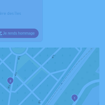
re des îles
Je rends hommage
2
1