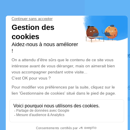
Déroulé de
Le jeudi 
Crématorium 