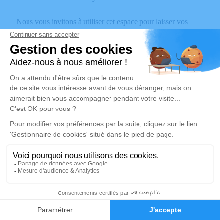
Nous vous invitons à utiliser cet espace pour laisser vos
condoléances, partager des photos souvenirs, une anecdote
ou exprimer vos pensées à travers des poèmes ou des textes.
Cet endroit est un lieu d'expression dédié à honorer la
mémoire de Christiane DAVIET.
Un service de plantation d’arbre hommage est
disponible ici
.
Je rends hommage
Cérémonie
vendredi 07 novembre 2025 à 10h00
Eglise de Gruffy
3
74540 Gruffy
Faire-part
Hommages