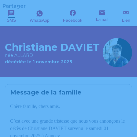
Partager
E-mail
SMS
WhatsApp
Facebook
Lien
Christiane DAVIET
née ALLARD
décédée le 1 novembre 2025
Message de la famille
Chère famille, chers amis,
C’est avec une grande tristesse que nous vous annonçons le
décès de Christiane DAVIET survenu le samedi 01
novembre 2025 à Annecy.