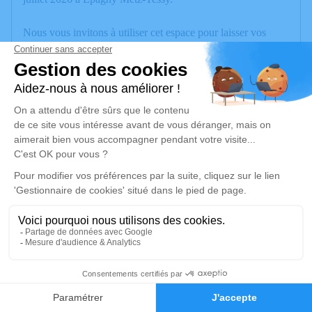
Nous vous invitons à utiliser cet espace pour laisser vos
condoléances, partager des photos souvenirs, une anecdote
ou exprimer vos pensées à travers des poèmes ou des textes.
Cet endroit est un lieu d'expression dédié à honorer la
mémoire de Christiane LACOMBE.
Un service de plantation d’arbre hommage est
disponible ici
.
Je rends hommage
Cérémonie
vendredi 10 juillet 2026 à 10h00
Eglise de Veyrier-du-Lac
2
74290 Veyrier du Lac
Faire-part
Hommages