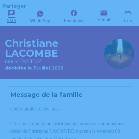
Partager
E-mail
SMS
WhatsApp
Facebook
Lien
Christiane
LACOMBE
née SERVETTAZ
décédée le 3 juillet 2026
Message de la famille
Chère famille, chers amis,
C’est avec une grande tristesse que nous vous annonçons le
décès de Christiane LACOMBE survenu le vendredi 03
juillet 2026 à Epagny Metz-Tessy.