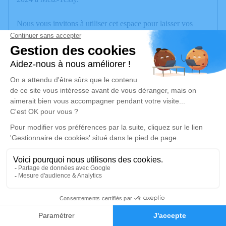
Nous vous invitons à utiliser cet espace pour laisser vos
condoléances, partager des photos souvenirs, une anecdote
ou exprimer vos pensées à travers des poèmes ou des textes.
Cet endroit est un lieu d'expression dédié à honorer la
mémoire de Christiane LEFÈVRE.
Un service de plantation d’arbre hommage est
disponible ici
.
Je rends hommage
Déroulé des obsèques
Les informations sur la cérémonie seront bientôt
disponibles.
11
Activez une alerte si vous souhaitez être prévenu dès que
Faire-part
Hommages
ces informations seront disponibles.