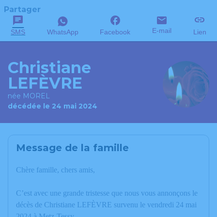
Partager
E-mail
SMS
WhatsApp
Facebook
Lien
Christiane
LEFÈVRE
née MOREL
décédée le 24 mai 2024
Message de la famille
Chère famille, chers amis,
C’est avec une grande tristesse que nous vous annonçons le
décès de Christiane LEFÈVRE survenu le vendredi 24 mai
2024 à Metz-Tessy.