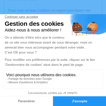
Nous vous invitons à utiliser cet espace pour laisser vos
condoléances, partager des photos souvenirs, une anecdote
ou exprimer vos pensées à travers des poèmes ou des textes.
Cet endroit est un lieu d'expression dédié à honorer la
mémoire de Christine MARTIN.
Un service de plantation d’arbre hommage est
disponible ici
.
Je rends hommage
Cérémonie
jeudi 31 juillet 2025 à 10h00
Crématorium 1 Rue du cimetière des îles
1
74000 Annecy
Faire-part
Hommages