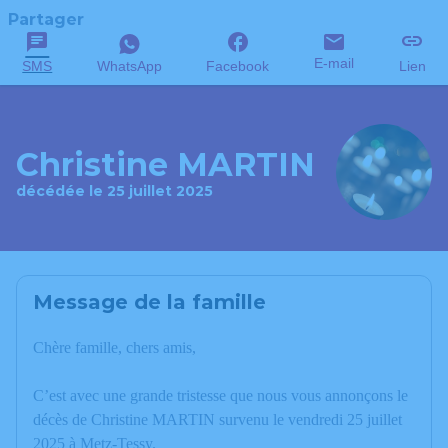
Partager
E-mail
SMS
WhatsApp
Facebook
Lien
Christine MARTIN
décédée le 25 juillet 2025
Message de la famille
Chère famille, chers amis,
C’est avec une grande tristesse que nous vous annonçons le
décès de Christine MARTIN survenu le vendredi 25 juillet
2025 à Metz-Tessy.