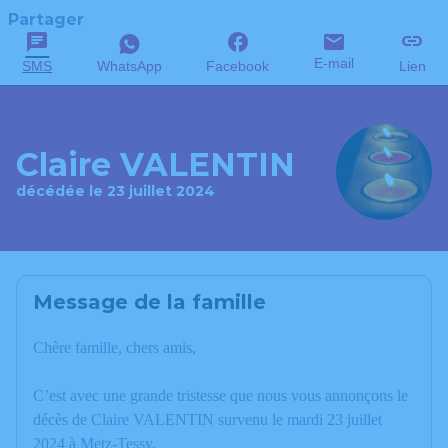
Partager
E-mail
SMS
WhatsApp
Facebook
Lien
Claire VALENTIN
décédée le 23 juillet 2024
Message de la famille
Chère famille, chers amis,
C’est avec une grande tristesse que nous vous annonçons le
décès de Claire VALENTIN survenu le mardi 23 juillet
2024 à Metz-Tessy.