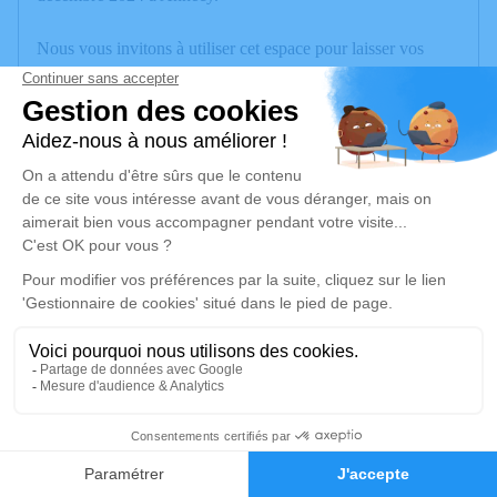
Nous vous invitons à utiliser cet espace pour laisser vos
condoléances, partager des photos souvenirs, une anecdote
ou exprimer vos pensées à travers des poèmes ou des textes.
Cet endroit est un lieu d'expression dédié à honorer la
mémoire de Claude CAPRON.
Je rends hommage
Cérémonie
jeudi 02 janvier 2025 à 15h00
Crématorium 1 Rue du cimetière des Iles
74000 Annecy
4
Je rends hommage
Faire-part
Hommages
Déroulé des obsèques