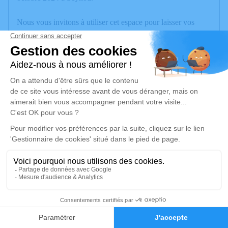
Nous vous invitons à utiliser cet espace pour laisser vos
condoléances, partager des photos souvenirs, une anecdote
ou exprimer vos pensées à travers des poèmes ou des textes.
Cet endroit est un lieu d'expression dédié à honorer la
mémoire de Claude LACOMBE.
Je rends hommage
Cérémonie
jeudi 31 octobre 2024 à 14h30
Eglise d'Alex
74290 Alex
3
Je rends hommage
Faire-part
Hommages
Déroulé des obsèques