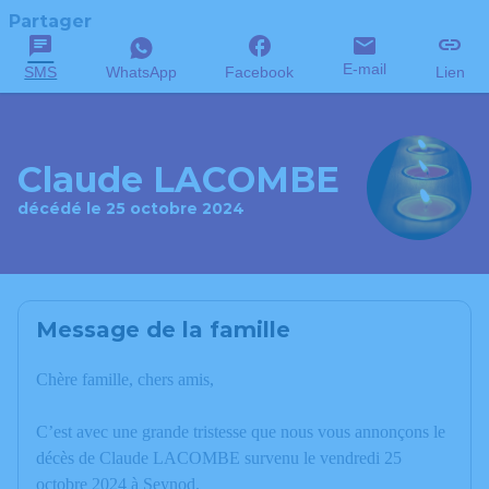
Partager
E-mail
SMS
WhatsApp
Facebook
Lien
Claude LACOMBE
décédé le 25 octobre 2024
Message de la famille
Chère famille, chers amis,
C’est avec une grande tristesse que nous vous annonçons le
décès de Claude LACOMBE survenu le vendredi 25
octobre 2024 à Seynod.