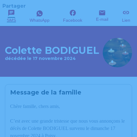
Partager
E-mail
SMS
WhatsApp
Facebook
Lien
Colette BODIGUEL
décédée le 17 novembre 2024
Message de la famille
Chère famille, chers amis,
C’est avec une grande tristesse que nous vous annonçons le
décès de Colette BODIGUEL survenu le dimanche 17
novembre 2024 à Poisy.