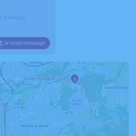
e d'Albigny
Je rends hommage
2