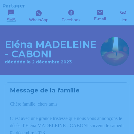
Partager
E-mail
SMS
WhatsApp
Facebook
Lien
Eléna MADELEINE
- CABONI
décédée le 2 décembre 2023
Message de la famille
Chère famille, chers amis,
C’est avec une grande tristesse que nous vous annonçons le
décès d’Eléna MADELEINE - CABONI survenu le samedi
02 décembre 2023.