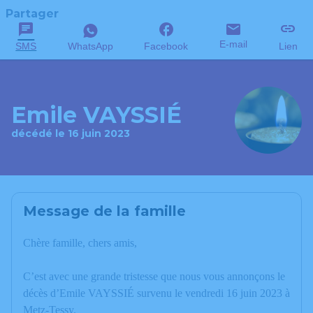
Partager
E-mail
SMS
WhatsApp
Facebook
Lien
Emile VAYSSIÉ
décédé le 16 juin 2023
Message de la famille
Chère famille, chers amis,
C’est avec une grande tristesse que nous vous annonçons le
décès d’Emile VAYSSIÉ survenu le vendredi 16 juin 2023 à
Metz-Tessy.