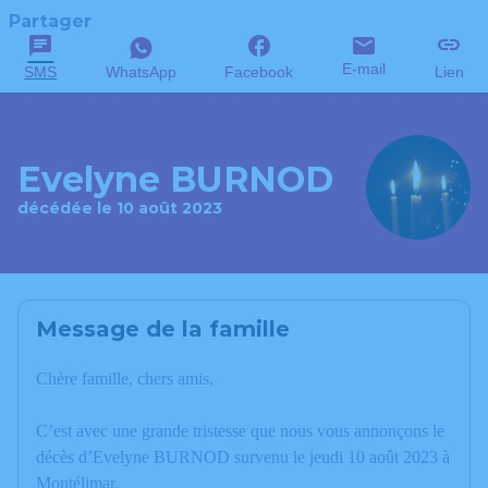
Partager
E-mail
SMS
WhatsApp
Facebook
Lien
Evelyne BURNOD
décédée le 10 août 2023
Message de la famille
Chère famille, chers amis,
C’est avec une grande tristesse que nous vous annonçons le
décès d’Evelyne BURNOD survenu le jeudi 10 août 2023 à
Montélimar.