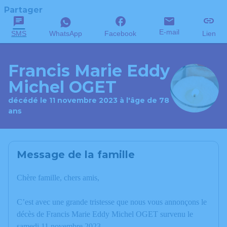
Partager
E-mail
SMS
WhatsApp
Facebook
Lien
Francis Marie Eddy
Michel OGET
décédé le 11 novembre 2023 à l'âge de 78
ans
Message de la famille
Chère famille, chers amis,
C’est avec une grande tristesse que nous vous annonçons le
décès de Francis Marie Eddy Michel OGET survenu le
samedi 11 novembre 2023.