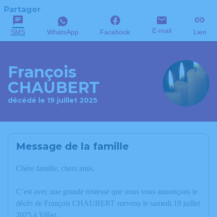
Partager
E-mail
SMS
WhatsApp
Facebook
Lien
François
CHAUBERT
décédé le 19 juillet 2025
Message de la famille
Chère famille, chers amis,
C’est avec une grande tristesse que nous vous annonçons le
décès de François CHAUBERT survenu le samedi 19 juillet
2025 à Villaz.