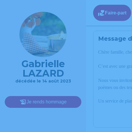
Faire-part
Message de
Chère famille, che
Gabrielle
C’est avec une gr
LAZARD
Nous vous invitons
décédée le 14 août 2023
poèmes ou des tex
Un service de pla
Je rends hommage