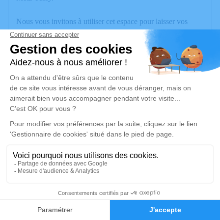
Nous vous invitons à utiliser cet espace pour laisser vos
condoléances, partager des photos souvenirs, une anecdote
ou exprimer vos pensées à travers des poèmes ou des textes.
Cet endroit est un lieu d'expression dédié à honorer la
mémoire de Gérard RACHEX.
Je rends hommage
Cérémonie
vendredi 09 mai 2025 à 16h00
Crématorium 1, Route du Cimetière des îles
74000 Annecy
8
Je rends hommage
Faire-part
Hommages
Déroulé des obsèques