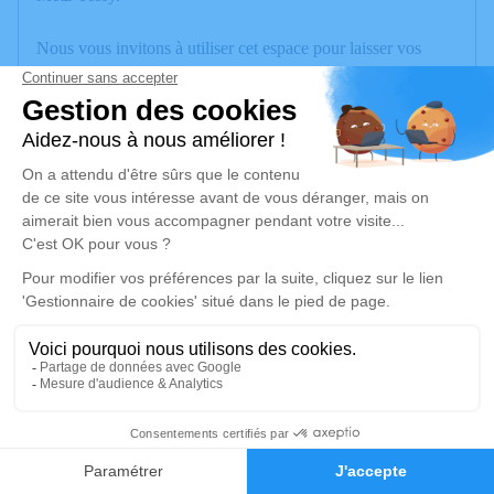
Nous vous invitons à utiliser cet espace pour laisser vos
condoléances, partager des photos souvenirs, une anecdote
ou exprimer vos pensées à travers des poèmes ou des textes.
Cet endroit est un lieu d'expression dédié à honorer la
mémoire de Gérard SAUCY.
Un service de plantation d’arbre hommage est
disponible ici
.
Je rends hommage
Cérémonie
mardi 28 avril 2026 à 13h00
Crématorium 5 Chemin des Vignes
16
74330 La Balme de Sillingy
Faire-part
Hommages