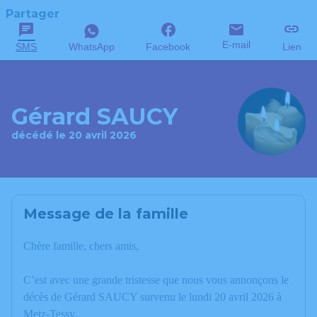
Partager
E-mail
SMS
WhatsApp
Facebook
Lien
Gérard SAUCY
décédé le 20 avril 2026
Message de la famille
Chère famille, chers amis,
C’est avec une grande tristesse que nous vous annonçons le
décès de Gérard SAUCY survenu le lundi 20 avril 2026 à
Metz-Tessy.