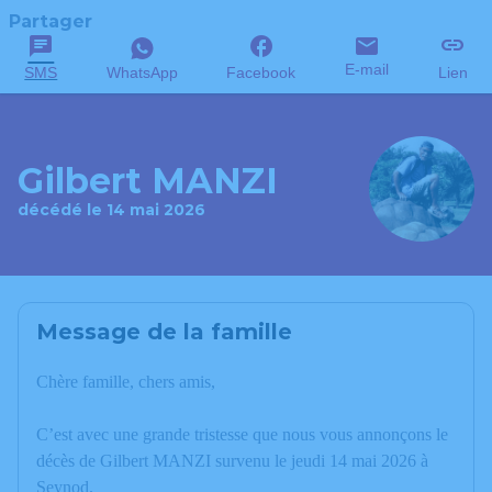
Partager
E-mail
SMS
WhatsApp
Facebook
Lien
Gilbert MANZI
décédé le 14 mai 2026
Message de la famille
Chère famille, chers amis,
C’est avec une grande tristesse que nous vous annonçons le
décès de Gilbert MANZI survenu le jeudi 14 mai 2026 à
Seynod.