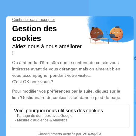
Déroulé de
Le samedi
Crématorium
Chambery