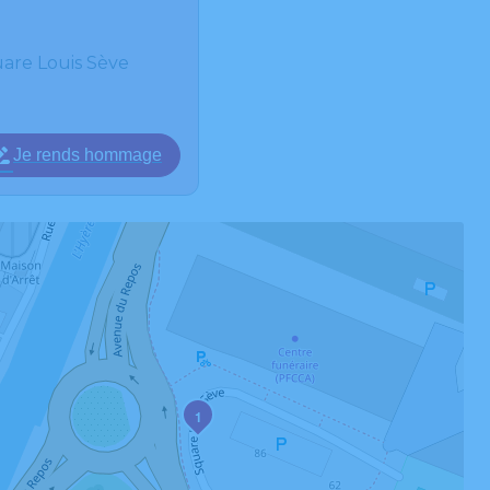
are Louis Sève
Je rends hommage
1