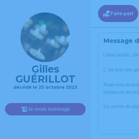
Faire-part
Message de
Chère famille, che
Gilles
C’est avec une gr
GUÉRILLOT
Nous vous invitons
décédé le 25 octobre 2023
poèmes ou des tex
Un service de pla
Je rends hommage