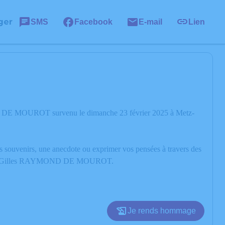
ger
SMS
Facebook
E-mail
Lien
ND DE MOUROT survenu le dimanche 23 février 2025 à Metz-
os souvenirs, une anecdote ou exprimer vos pensées à travers des
oire de Gilles RAYMOND DE MOUROT.
Je rends hommage