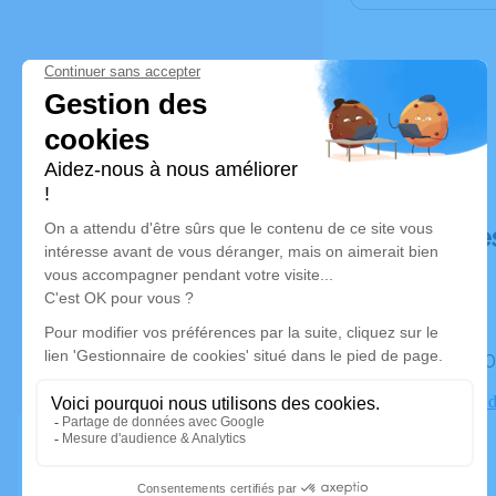
Déroulé de
Le mardi 
des Iles Rte 