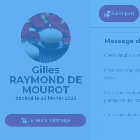
Faire-part
Message de
Chère famille, che
Gilles
C’est avec une g
RAYMOND DE
Tessy.
MOUROT
Nous vous invitons
décédé le 23 février 2025
poèmes ou des te
Un service de pla
Je rends hommage