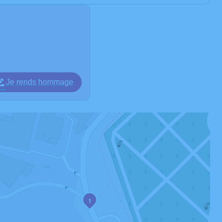
Je rends hommage
1