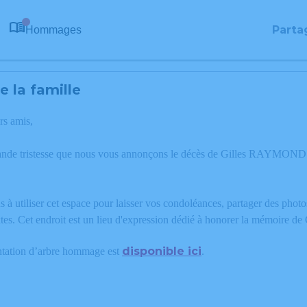
Parta
Hommages
0
 la famille
rs amis,
rande tristesse que nous vous annonçons le décès de Gilles RAYMO
 à utiliser cet espace pour laisser vos condoléances, partager des phot
xtes. Cet endroit est un lieu d'expression dédié à honorer la mém
disponible ici
ntation d’arbre hommage est
.