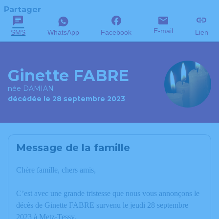
Partager
E-mail
SMS
WhatsApp
Facebook
Lien
Ginette FABRE
née DAMIAN
décédée le 28 septembre 2023
Message de la famille
Chère famille, chers amis,
C’est avec une grande tristesse que nous vous annonçons le
décès de Ginette FABRE survenu le jeudi 28 septembre
2023 à Metz-Tessy.