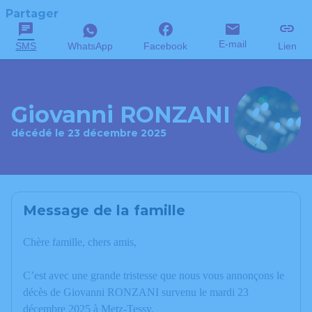
Partager
E-mail
SMS
WhatsApp
Facebook
Lien
Giovanni RONZANI
décédé le 23 décembre 2025
Message de la famille
Chère famille, chers amis,
C’est avec une grande tristesse que nous vous annonçons le
décès de Giovanni RONZANI survenu le mardi 23
décembre 2025 à Metz-Tessy.