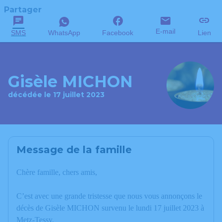
Partager
E-mail
SMS
WhatsApp
Facebook
Lien
Gisèle MICHON
décédée le 17 juillet 2023
Message de la famille
Chère famille, chers amis,
C’est avec une grande tristesse que nous vous annonçons le
décès de Gisèle MICHON survenu le lundi 17 juillet 2023 à
Metz-Tessy.