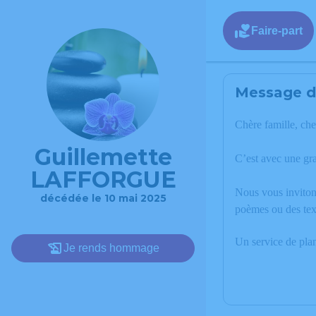
Faire-part
Message de
Chère famille, che
Guillemette
C’est avec une g
LAFFORGUE
Nous vous invitons
décédée le 10 mai 2025
poèmes ou des tex
Un service de pla
Je rends hommage