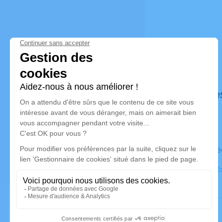
Déroulé de
Le mercre
église Saint