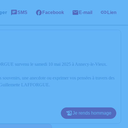
ger
SMS
Facebook
E-mail
Lien
FFORGUE survenu le samedi 10 mai 2025 à Annecy-le-Vieux.
os souvenirs, une anecdote ou exprimer vos pensées à travers des
e de Guillemette LAFFORGUE.
Je rends hommage