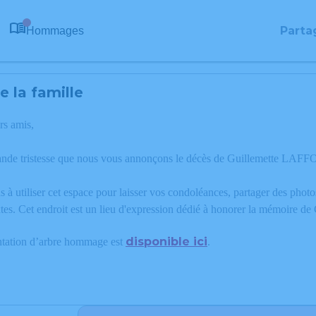
Parta
Hommages
0
 la famille
rs amis,
rande tristesse que nous vous annonçons le décès de Guillemette LA
 à utiliser cet espace pour laisser vos condoléances, partager des phot
tes. Cet endroit est un lieu d'expression dédié à honorer la mémoir
disponible ici
ntation d’arbre hommage est
.