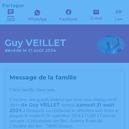
Partager
E-mail
SMS
WhatsApp
Facebook
Lien
Guy VEILLET
décédé le 31 août 2024
Message de la famille
Chère famille, chers amis,
C'est avec une grande tristesse que nous vous annonçons le
de Guy VEILLET
samedi 31 août
décès
survenu
2024
à Doussard. La cérémonie se déroulera sans fleurs ni
plaques le vendredi 06 septembre 2024 à 11h00 à l'adresse
suivante : Crématorium des Iles - Annecy Route du
Cimetière des Iles - 74000 Annecy.