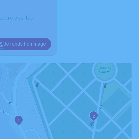
tère des Iles
Je rends hommage
2
1