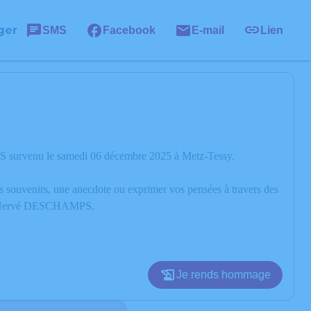
ger
SMS
Facebook
E-mail
Lien
S survenu le samedi 06 décembre 2025 à Metz-Tessy.
os souvenirs, une anecdote ou exprimer vos pensées à travers des
re d’Hervé DESCHAMPS.
Je rends hommage