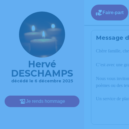
Faire-part
Message de
Chère famille, che
Hervé
C’est avec une g
DESCHAMPS
Nous vous invitons
décédé le 6 décembre 2025
poèmes ou des tex
Un service de pla
Je rends hommage