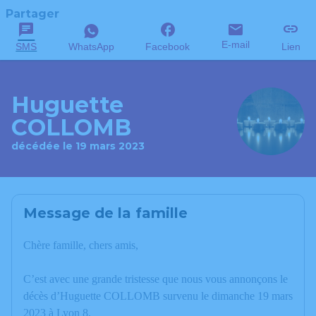
Partager
E-mail
SMS
WhatsApp
Facebook
Lien
Huguette
COLLOMB
décédée le 19 mars 2023
Message de la famille
Chère famille, chers amis,
C’est avec une grande tristesse que nous vous annonçons le
décès d’Huguette COLLOMB survenu le dimanche 19 mars
2023 à Lyon 8.