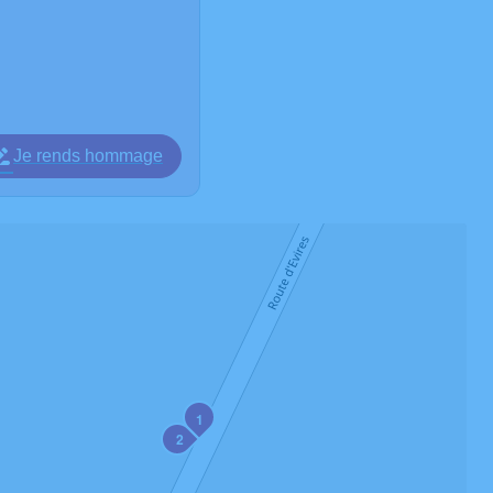
Je rends hommage
1
2