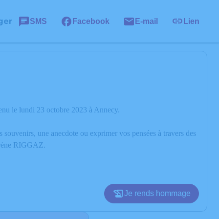
ger
SMS
Facebook
E-mail
Lien
nu le lundi 23 octobre 2023 à Annecy.
os souvenirs, une anecdote ou exprimer vos pensées à travers des
d’Irène RIGGAZ.
Je rends hommage