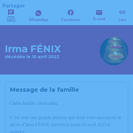
Partager
E-mail
SMS
WhatsApp
Facebook
Lien
Irma FÉNIX
décédée le 10 avril 2023
Message de la famille
Chère famille, chers amis,
C’est avec une grande tristesse que nous vous annonçons le
décès d’Irma FÉNIX survenu le lundi 10 avril 2023 à
Annecy.