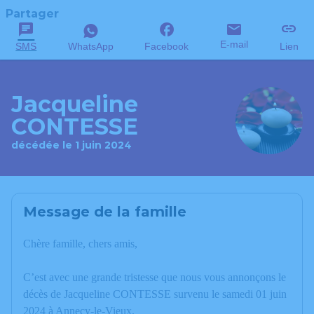
Partager
E-mail
SMS
WhatsApp
Facebook
Lien
Jacqueline
CONTESSE
décédée le 1 juin 2024
Message de la famille
Chère famille, chers amis,
C’est avec une grande tristesse que nous vous annonçons le
décès de Jacqueline CONTESSE survenu le samedi 01 juin
2024 à Annecy-le-Vieux.