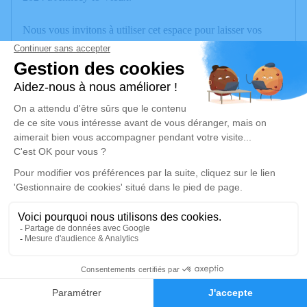
Nous vous invitons à utiliser cet espace pour laisser vos
condoléances, partager des photos souvenirs, une anecdote
ou exprimer vos pensées à travers des poèmes ou des textes.
Cet endroit est un lieu d'expression dédié à honorer la
mémoire de Jacqueline CONTESSE.
Je rends hommage
Cérémonie
vendredi 07 juin 2024 à 15h00
Eglise Saint-Laurent
74940 Annecy le Vieux
1
Je rends hommage
Faire-part
Hommages
Déroulé des obsèques