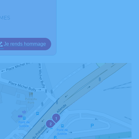
IMES
Je rends hommage
1
2