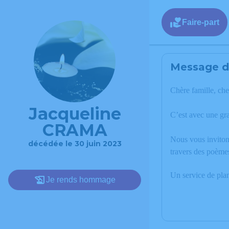
Faire-part
Message de
Chère famille, che
Jacqueline
C’est avec une gr
CRAMA
Nous vous invitons
décédée le 30 juin 2023
travers des poème
Un service de pla
Je rends hommage